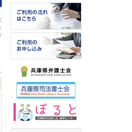
に
士
だ