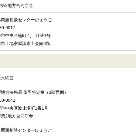
戸第2地方合同庁舎
界問題相談センターひょうご
0-0017
戸市中央区楠町2丁目1番1号
庫県土地家屋調査士会館3階
週水曜日
戸地方法務局 筆界特定室（3階西側）
0-0042
戸市中央区波止場町1番1号
戸第2地方合同庁舎
界問題相談センターひょうご