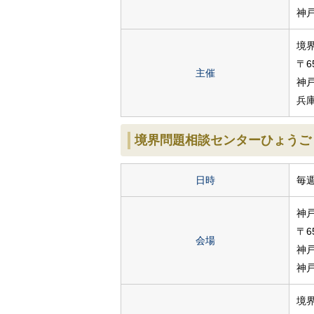
神
境
〒65
主催
神
兵
境界問題相談センターひょうご
日時
毎
神
〒65
会場
神
神
境