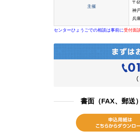
〒65
主催
神
兵
センターひょうごでの相談は事前に
受付面
書面（FAX、郵