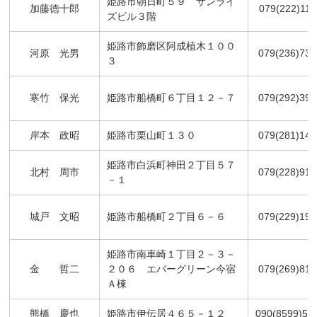
姫路市朝日町５９ サンライ
加藤徳十郎
079(222)112
ズビル３階
姫路市飾磨区阿成植木１００
河原 光男
079(236)736
３
寒竹 保光
姫路市船橋町６丁目１２－７
079(292)396
岸本 政昭
姫路市栗山町１３０
079(281)144
姫路市白浜町神田２丁目５７
北村 周市
079(228)913
－１
城戸 文昭
姫路市船橋町２丁目６－６
079(229)197
姫路市南車崎１丁目２－３－
金 哲二
２０６ エバーグリーン今宿
079(269)810
Ａ棟
熊橋 慶也
姫路市伊伝居４６５－１２
090(8599)55