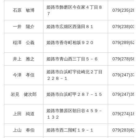
姫路市飾磨区今在家４丁目８
石原 敏博
079(235)282
７
一井 陽介
姫路市広畑区西蒲田８１
079(238)033
稲澤 公義
姫路市香寺町相坂９２０
079(289)527
井上 雅之
姫路市青山西三丁目５－６
079(278)585
姫路市白浜町宇佐崎北２丁目
今津 孝信
079(247)377
２２８－１
岩見 健次郎
姫路市白浜町甲２８７－１５
079(247)358
姫路市勝原区朝日谷４５９－
上田 純道
079(274)188
１３２
上山 奉伯
姫路市西二階町１９－１
079(283)823