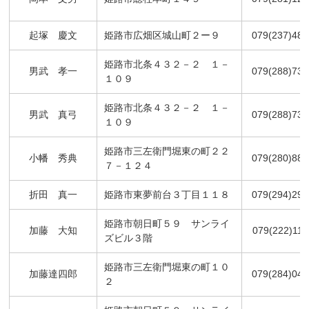
起塚 慶文
姫路市広畑区城山町２ー９
079(237)483
姫路市北条４３２－２ １－
男武 孝一
079(288)735
１０９
姫路市北条４３２－２ １－
男武 真弓
079(288)735
１０９
姫路市三左衛門堀東の町２２
小幡 秀典
079(280)888
７－１２４
折田 真一
姫路市東夢前台３丁目１１８
079(294)297
姫路市朝日町５９ サンライ
加藤 大知
079(222)112
ズビル３階
姫路市三左衛門堀東の町１０
加藤達四郎
079(284)040
２