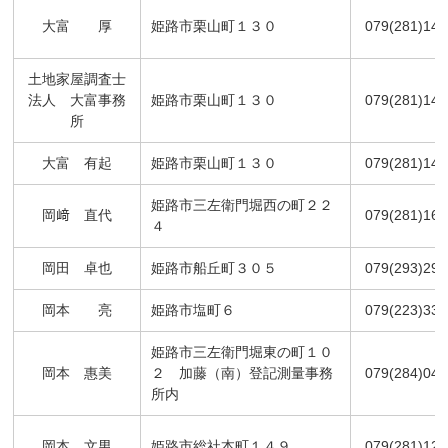
大富 厚
姫路市栗山町１３０
079(281)144
土地家屋調査士
法人 大富事務
姫路市栗山町１３０
079(281)144
所
大富 有起
姫路市栗山町１３０
079(281)144
姫路市三左衛門堀西の町２２
岡﨑 直代
079(281)165
４
岡田 卓也
姫路市船丘町３０５
079(293)290
岡本 亮
姫路市塩町６
079(223)331
姫路市三左衛門堀東の町１０
岡本 惠美
２ 加藤（南）登記測量事務
079(284)040
所内
岡本 文男
姫路市総社本町１４９
079(281)120