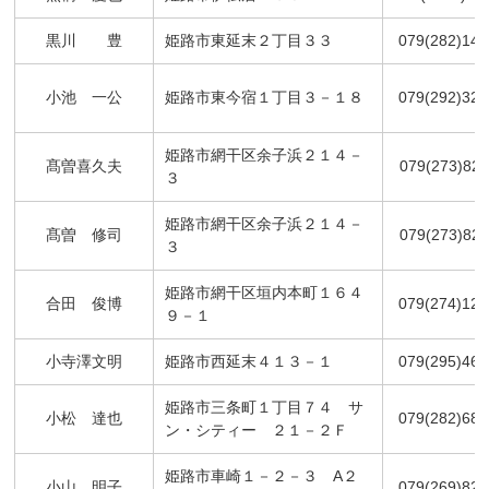
黒川 豊
姫路市東延末２丁目３３
079(282)140
小池 一公
姫路市東今宿１丁目３－１８
079(292)320
姫路市網干区余子浜２１４－
髙曽喜久夫
079(273)821
３
姫路市網干区余子浜２１４－
髙曽 修司
079(273)821
３
姫路市網干区垣内本町１６４
合田 俊博
079(274)123
９－１
小寺澤文明
姫路市西延末４１３－１
079(295)468
姫路市三条町１丁目７４ サ
小松 達也
079(282)680
ン・シティー ２１－２Ｆ
姫路市車崎１－２－３ A２
小山 明子
079(269)823