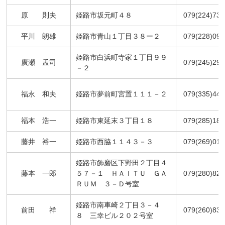
原 則夫
姫路市坂元町４８
079(224)732
平川 朗雄
姫路市青山１丁目３８ー２
079(228)098
姫路市白浜町寺家１丁目９９
廣瀬 孟司
079(245)297
－２
福永 和夫
姫路市夢前町宮置１１１－２
079(335)446
福本 浩一
姫路市東延末３丁目１８
079(285)181
藤井 裕一
姫路市西脇１１４３－３
079(269)012
姫路市飾磨区下野田２丁目４
藤本 一郎
５７－１ ＨＡＩＴＵ ＧＡ
079(280)822
ＲＵＭ ３－Ｄ号室
姫路市南車崎２丁目３－４
前田 祥
079(260)834
８ 三幸ビル２０２号室