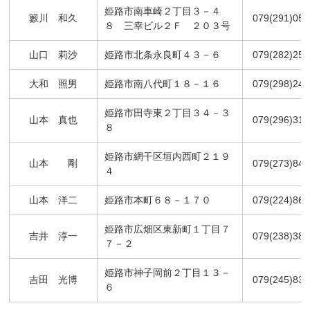
姫路市南車崎２丁目３－４
籔川 和久
079(291)056
８ 三幸ビル２Ｆ ２０３号
山口 莉沙
姫路市北条永良町４３－６
079(282)251
大和 照男
姫路市南八代町１８－１６
079(298)246
姫路市田寺東２丁目３４－３
山本 真也
079(296)318
８
姫路市網干区垣内西町２１９
山本 剛
079(273)848
４
山本 洋二
姫路市本町６８－１７０
079(224)868
姫路市広畑区東新町１丁目７
吉井 淳一
079(238)386
７－２
姫路市神子岡前２丁目１３－
吉田 光博
079(245)837
６