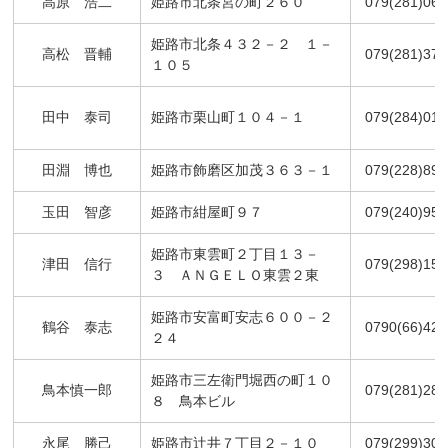
高原 浩二
姫路市北条宮の町２６０
079(281)060
姫路市北条４３２－２ １－
高松 晋輔
079(281)373
１０５
田中 泰司
姫路市栗山町１０４－１
079(284)010
田淵 博也
姫路市飾磨区加茂３６３－１
079(228)892
玉田 智彦
姫路市紺屋町９７
079(240)951
姫路市東雲町２丁目１３－
津田 信行
079(298)156
３ ＡＮＧＥＬＯ東雲２東
姫路市安富町安志６００－２
鶴谷 泰志
0790(66)427
２４
姫路市三左衛門堀西の町１０
鳥本慎一郎
079(281)284
８ 鳥本ビル
永尾 勝己
姫路市辻井７丁目２－１０
079(299)302