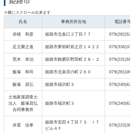
姫路市
氏名
事務所所在地
電話番号
赤穂 和彦
姫路市北条口２丁目７７
079(282)528
足立榮之進
姫路市夢前町前之庄１４２２
079(336)337
荒木 幸治
姫路市飾磨区野田町２８－２
079(231)566
飯塚 和司
姫路市北条宮の町２６０
079(281)060
飯塚 昌弘
姫路市福沢町３
079(240)627
土地家屋調査士
法人 飯塚昌弘
姫路市福沢町３
079(240)627
合同事務所
姫路市安田４丁目７３ ＩＴ
井置 佳孝
079(223)386
ビル４Ｆ