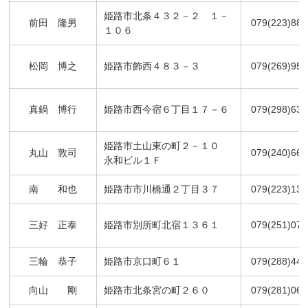
姫路市北条４３２－２ １－
前田 隆男
079(223)889
１０６
松岡 博之
姫路市飾西４８３－３
079(269)953
真鍋 博行
姫路市西今宿６丁目１７－６
079(298)637
姫路市土山東の町２－１０
丸山 敦司
079(240)663
永和ビル１Ｆ
南 和也
姫路市市川橋通２丁目３７
079(223)137
三好 正泰
姫路市別所町北宿１３６１
079(251)077
三輪 恭子
姫路市京口町６１
079(288)442
向山 剛
姫路市北条宮の町２６０
079(281)060