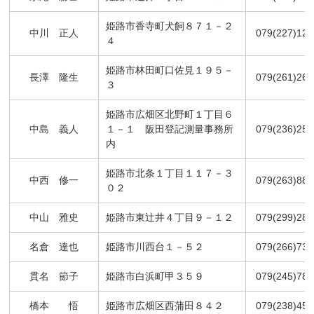
姫路市香寺町犬飼８７１－２
中川 正人
079(227)122
４
姫路市林田町口佐見１９５－
長澤 隆生
079(261)269
３
姫路市広畑区北野町１丁目６
中島 義人
１－１ 阪田登記測量事務所
079(236)254
内
姫路市北条１丁目１１７－３
中西 修一
079(263)882
０２
中山 雅史
姫路市東辻井４丁目９－１２
079(299)281
名倉 達也
姫路市川西台１－５２
079(266)734
貫名 節子
姫路市白浜町甲３５９
079(245)788
橋本 悟
姫路市広畑区西蒲田８４２
079(238)459