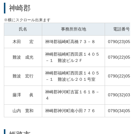
神崎郡
氏名
事務所所在地
電話番号
木田 宏
神埼郡福崎町高橋７３－８
0790(23)053
神崎郡福崎町西田原１４０５
難波 成光
0790(22)051
－１ 難波ビル２Ｆ
神崎郡福崎町西田原１４０５
難波 宏行
0790(22)051
－１ 難波ビル２０１号室
神崎郡神河町吉冨１６１８－
藤澤 眞
0790(32)033
４
山内 寛和
神崎郡神河町南小田７７６
0790(34)056